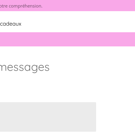
 votre compréhension.
s cadeaux
 messages