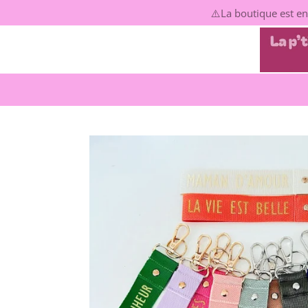
⚠️La boutique est en
Passer
au
contenu
principal