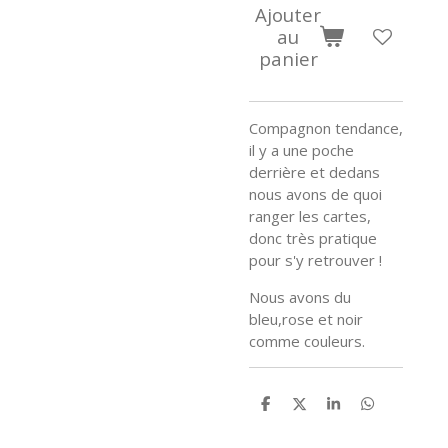
Ajouter
au
panier
Compagnon tendance,
il y a une poche
derrière et dedans
nous avons de quoi
ranger les cartes,
donc très pratique
pour s'y retrouver !
Nous avons du
bleu,rose et noir
comme couleurs.
P
P
P
P
a
a
a
a
r
r
r
r