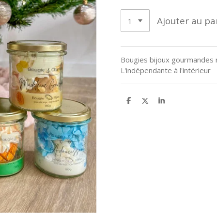
Ajouter au pa
Bougies bijoux gourmandes ré
L'indépendante à l'intérieur
P
P
P
a
a
a
r
r
r
t
t
t
a
a
a
g
g
g
e
e
e
r
r
r