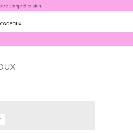
 votre compréhension.
s cadeaux
oux