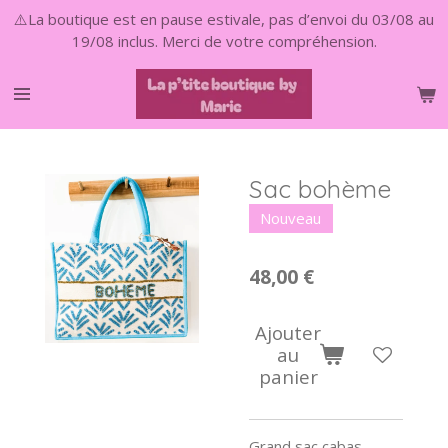
⚠️La boutique est en pause estivale, pas d’envoi du 03/08 au
Passer
19/08 inclus. Merci de votre compréhension.
au
contenu
principal
Sac bohème
Nouveau
48,00 €
Ajouter
au
panier
Grand sac cabas