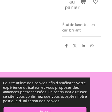
au
panier
Étui de lunettes en
cuir brillant
P
P
P
P
a
a
a
a
r
r
r
r
t
t
t
t
a
a
a
a
g
g
g
g
e
e
e
e
r
r
r
r
Ce site utilise des cookies afin d’améliorer votre
© 2023 - 2026 La p'tite boutique by Marie
expérience utilisateur et vous proposer des
annonces personnalisées. En continuant d'utiliser
ce site, vous confirmez que vous acceptez notre
politique d’utilisation des cookies.
Accord